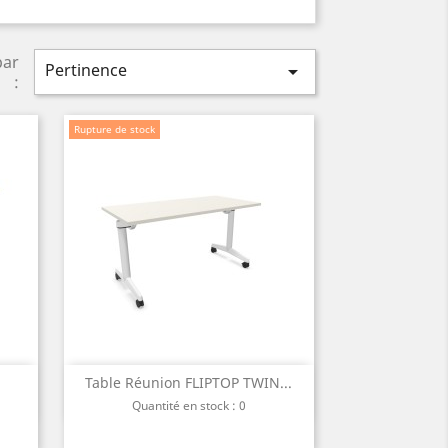
par
Pertinence

:
Rupture de stock
Table Réunion FLIPTOP TWIN...
Aperçu rapide

Quantité en stock : 0