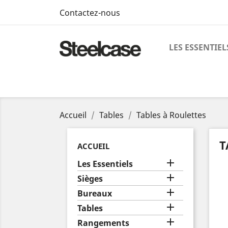
Contactez-nous
LES ESSENTIEL
Accueil
Tables
Tables à Roulettes
T
ACCUEIL

Les Essentiels

Sièges

Bureaux

Tables

Rangements