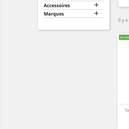

Accessoires

Marques
Il y a
en sto
Ta