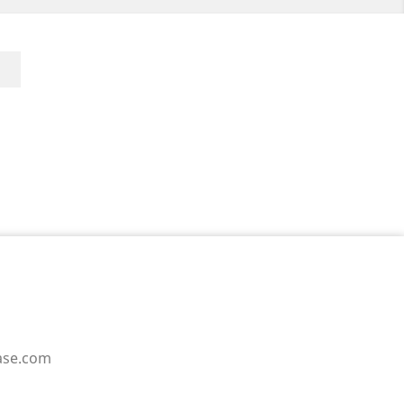
LinkedIn
case.com