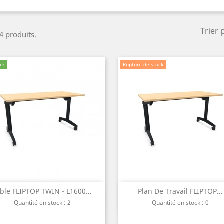
Trier 
 4 produits.
ck
Rupture de stock
ble FLIPTOP TWIN - L1600...
Plan De Travail FLIPTOP...
Aperçu rapide
Aperçu rapide


Quantité en stock : 2
Quantité en stock : 0