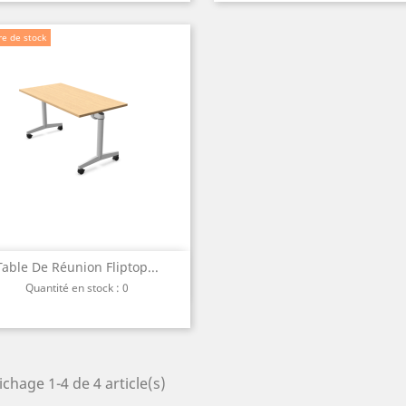
e de stock
Table De Réunion Fliptop...
Aperçu rapide

Quantité en stock : 0
ichage 1-4 de 4 article(s)