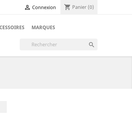
shopping_cart

Panier
(0)
Connexion
CESSOIRES
MARQUES

LinkedIn