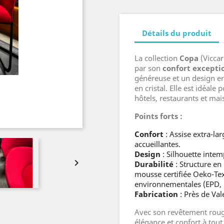
Détails du produit
La collection
Copa
(Viccar
par son
confort excepti
généreuse et un design en
en cristal. Elle est idéale
hôtels, restaurants et mai
Points forts :
Confort
: Assise extra-la
accueillantes.
Design
: Silhouette intem

Durabilité
: Structure en
mousse certifiée Oeko-Tex, 
environnementales (EPD, 
Fabrication
: Près de Val
Avec son revêtement rouge
élégance et confort à tout 