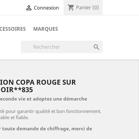
shopping_cart

Panier
(0)
Connexion
CESSOIRES
MARQUES

NION COPA ROUGE SUR
NOIR**835
 seconde vie et adoptez une démarche
esté pour garantir qualité et bon fonctionnement.
ble et fiable.
 toute demande de chiffrage, merci de